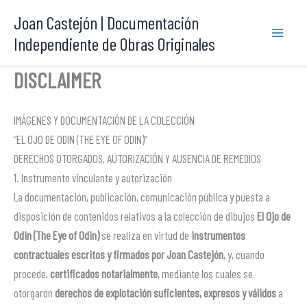
Ir
Joan Castejón | Documentación
al
Independiente de Obras Originales
contenido
DISCLAIMER
IMÁGENES Y DOCUMENTACIÓN DE LA COLECCIÓN
“EL OJO DE ODIN (THE EYE OF ODIN)”
DERECHOS OTORGADOS, AUTORIZACIÓN Y AUSENCIA DE REMEDIOS
1. Instrumento vinculante y autorización
La documentación, publicación, comunicación pública y puesta a
disposición de contenidos relativos a la colección de dibujos
El Ojo de
Odin (The Eye of Odin)
se realiza en virtud de
instrumentos
contractuales escritos y firmados por Joan Castejón
, y, cuando
procede,
certificados notarialmente
, mediante los cuales se
otorgaron
derechos de explotación suficientes, expresos y válidos
a